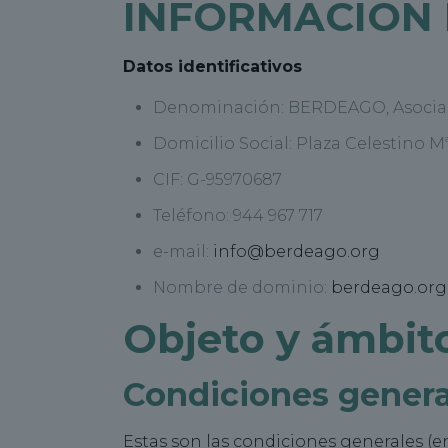
INFORMACIÓN 
Datos identificativos
Denominación: BERDEAGO, Asociaci
Domicilio Social: Plaza Celestino Mª
CIF: G-95970687
Teléfono: 944 967 717
e-mail:
info@berdeago.org
Nombre de dominio:
berdeago.org
Objeto y ámbito
Condiciones genera
Estas son las condiciones generales (e