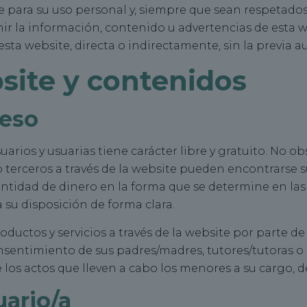
 para su uso personal y, siempre que sean respetados 
mir la información, contenido u advertencias de esta 
 esta website, directa o indirectamente, sin la previa
site y contenidos
ceso
uarios y usuarias tiene carácter libre y gratuito. No ob
erceros a través de la website pueden encontrarse suj
cantidad de dinero en la forma que se determine en l
 su disposición de forma clara.
oductos y servicios a través de la website por parte
nsentimiento de sus padres/madres, tutores/tutoras o 
os actos que lleven a cabo los menores a su cargo, de
uario/a