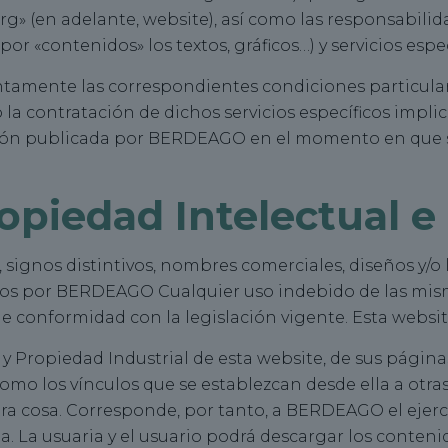
 (en adelante, website), así como las responsabilidad
r «contenidos» los textos, gráficos…) y servicios es
entamente las correspondientes condiciones particulare
/o la contratación de dichos servicios específicos impl
rsión publicada por BERDEAGO en el momento en que s
piedad Intelectual e 
ignos distintivos, nombres comerciales, diseños y/o 
os por BERDEAGO Cualquier uso indebido de las mism
 de conformidad con la legislación vigente. Esta web
y Propiedad Industrial de esta website, de sus páginas
 como los vínculos que se establezcan desde ella a ot
a cosa. Corresponde, por tanto, a BERDEAGO el ejerci
. La usuaria y el usuario podrá descargar los conteni