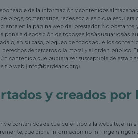
sponsable de la información y contenidos almacenado
s de blogs, comentarios, redes sociales o cualesquiera
iente en la página web del prestador. No obstante, 
or se pone a disposición de todos/as los/as usuarios/as, 
rada o, en su caso, bloqueo de todos aquellos conteni
, derechos de terceros o la moral y el orden público. E
gún contenido que pudiera ser susceptible de esta clasi
sitio web (
info@berdeago.org
).
tados y creados por l
envíe contenidos de cualquier tipo a la website, el mi
bremente, que dicha información no infringe ningún 